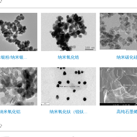
心
银粉/纳米银...
纳米氧化锆
纳米碳化
纳米氧化铝
纳米氧化钛（锐钛...
高纯石墨
心