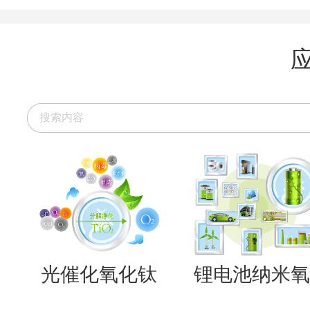
光催化氧化钛
锂电池纳米氧..