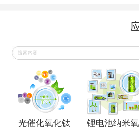
光催化氧化钛
锂电池纳米氧..