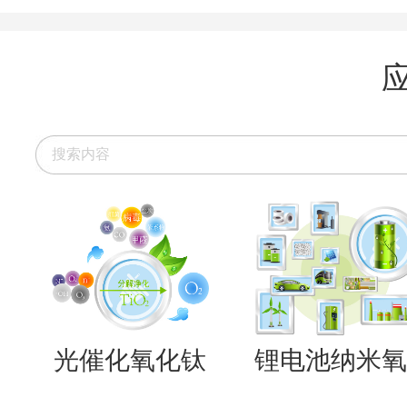
光催化氧化钛
锂电池纳米氧..