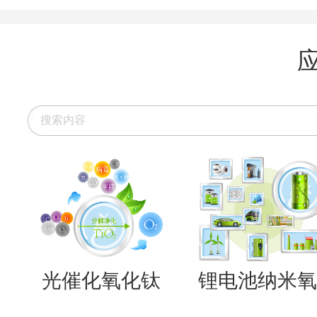
光催化氧化钛
锂电池纳米氧..